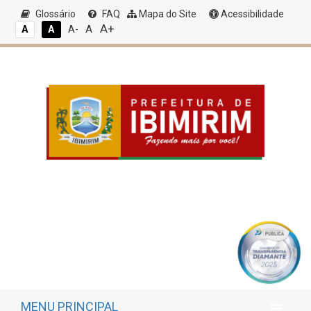
Glossário
FAQ
Mapa do Site
Acessibilidade
A+
A
A
A
A-
MENU PRINCIPAL