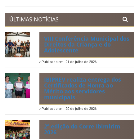
Prestação de Contas
Acervo de Leis
Lei Orgânica Municipal
Regulamentação da Lei de Acesso à Informação
Perguntas Frequentemente Questionadas
ÚLTIMAS NOTÍCIAS
VIII Conferência Municipal dos
Direitos da Criança e do
Adolescente
Publicado em: 21 de julho de 2026
IBIPREV realiza entrega dos