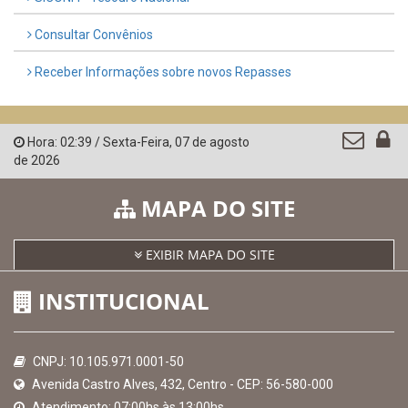
Governo de Pernambuco
Controladoria-Geral da União
Confederação Nacional de Municípios - CNM
QEdu
SICONFI - Tesouro Nacional
Consultar Convênios
Receber Informações sobre novos Repasses
Hora:
02:39
/
Sexta-Feira
,
07 de agosto
de 2026
MAPA DO SITE