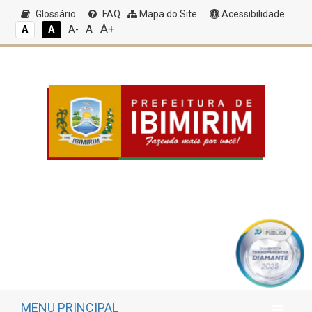
Glossário
FAQ
Mapa do Site
Acessibilidade
A+
A
A
A
A-
MENU PRINCIPAL