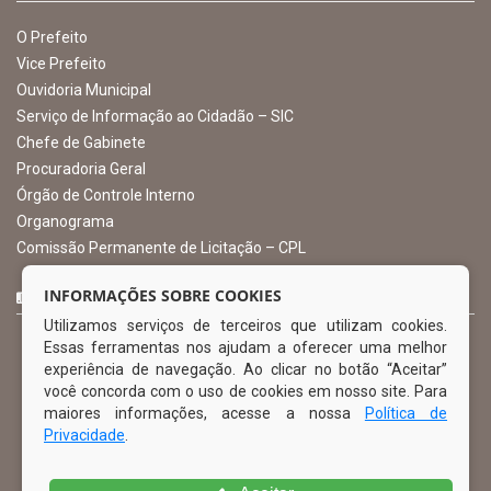
Avenida Castro Alves, 432, Centro - CEP: 56-580-000
Atendimento: 07:00hs às 13:00hs
gabinete@ibimirim.pe.gov.br
Ibimirim - PE
ORGANIZACIONAL
O Prefeito
Vice Prefeito
INFORMAÇÕES SOBRE COOKIES
Ouvidoria Municipal
Utilizamos serviços de terceiros que utilizam cookies.
Serviço de Informação ao Cidadão – SIC
Essas ferramentas nos ajudam a oferecer uma melhor
Chefe de Gabinete
experiência de navegação. Ao clicar no botão “Aceitar”
Procuradoria Geral
você concorda com o uso de cookies em nosso site. Para
Órgão de Controle Interno
maiores informações, acesse a nossa
Política de
Organograma
Privacidade
.
Comissão Permanente de Licitação – CPL