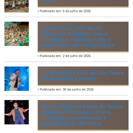
IBIPREV realiza entrega dos
Certificados de Honra ao
Mérito aos servidores
municipais
Publicado em: 20 de julho de 2026
2ª edição do Corre Ibimirim
2026
Publicado em: 6 de julho de 2026
Quadrilhas Juninas de
Ibimirim mantêm viva a
tradição e representam o
munícipio em Pernambuco
Publicado em: 2 de julho de 2026
Tradicional Festa de São Pedro