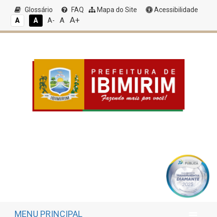
Glossário
FAQ
Mapa do Site
Acessibilidade
A+
A
A
A
A-
MENU PRINCIPAL