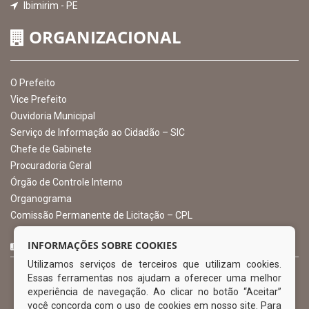
INSTITUCIONAL
CNPJ: 10.105.971.0001-50
Avenida Castro Alves, 432, Centro - CEP: 56-580-000
Atendimento: 07:00hs às 13:00hs
gabinete@ibimirim.pe.gov.br
Ibimirim - PE
ORGANIZACIONAL
O Prefeito
Vice Prefeito
INFORMAÇÕES SOBRE COOKIES
Ouvidoria Municipal
Utilizamos serviços de terceiros que utilizam cookies.
Serviço de Informação ao Cidadão – SIC
Essas ferramentas nos ajudam a oferecer uma melhor
Chefe de Gabinete
experiência de navegação. Ao clicar no botão “Aceitar”
Procuradoria Geral
você concorda com o uso de cookies em nosso site. Para