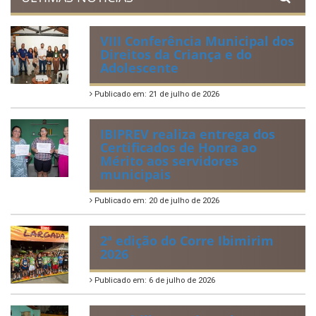
Lei Orgânica Municipal
Regulamentação da Lei de Acesso à Informação
Perguntas Frequentemente Questionadas
ÚLTIMAS NOTÍCIAS
VIII Conferência Municipal dos
Direitos da Criança e do
Adolescente
Publicado em: 21 de julho de 2026
IBIPREV realiza entrega dos
Certificados de Honra ao
Mérito aos servidores
municipais