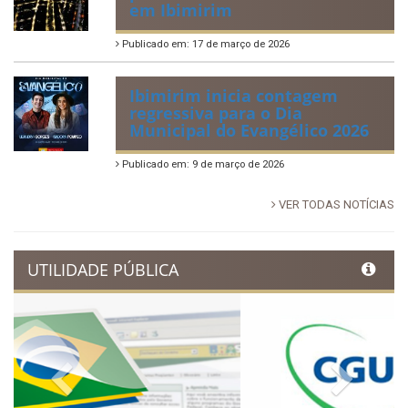
88ª Tradicional Festa de Santo
Antônio fortalece cultura,
tradição e movimenta a
economia de Ibimirim
Publicado em: 14 de junho de 2026
Dia Municipal do Evangélico
promete noite de fé e louvor
em Ibimirim
Publicado em: 17 de março de 2026
Ibimirim inicia contagem
regressiva para o Dia
Municipal do Evangélico 2026
Publicado em: 9 de março de 2026
VER TODAS NOTÍCIAS