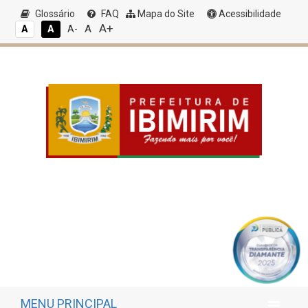
Glossário
FAQ
Mapa do Site
Acessibilidade
A+
A
A
A
A-
MENU PRINCIPAL