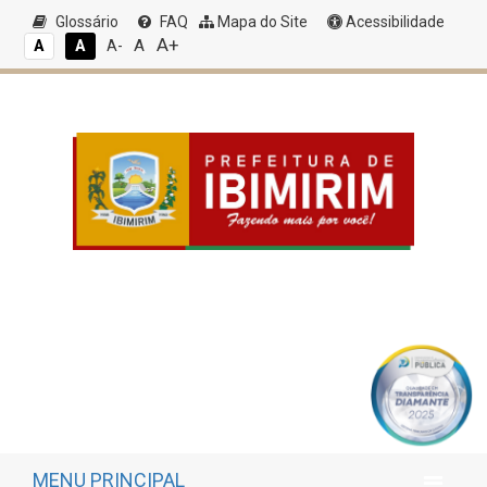
Glossário
FAQ
Mapa do Site
Acessibilidade
A+
A
A
A
A-
MENU PRINCIPAL