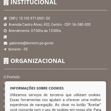
INSTITUCIONAL
CNPJ: 10.105.971.0001-50
Avenida Castro Alves, 432, Centro - CEP: 56-580-000
Atendimento: 07:00hs às 13:00hs
gabinete@ibimirim.pe.gov.br
Ibimirim - PE
ORGANIZACIONAL
O Prefeito
Vice Prefeito
INFORMAÇÕES SOBRE COOKIES
Ouvidoria Municipal
Utilizamos serviços de terceiros que utilizam cookies.
Serviço de Informação ao Cidadão – SIC
Essas ferramentas nos ajudam a oferecer uma melhor
Chefe de Gabinete
experiência de navegação. Ao clicar no botão “Aceitar”
Procuradoria Geral
você concorda com o uso de cookies em nosso site. Para