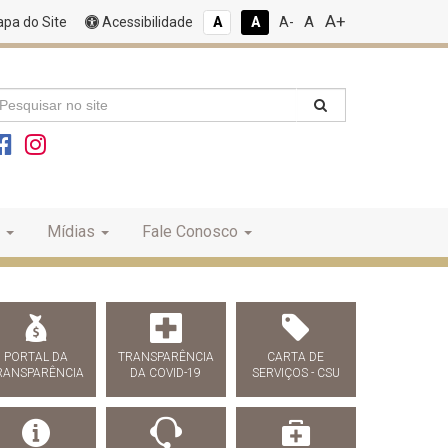
A+
A
pa do Site
Acessibilidade
A
A
A-
Mídias
Fale Conosco
PORTAL DA
TRANSPARÊNCIA
CARTA DE
RANSPARÊNCIA
DA COVID-19
SERVIÇOS - CSU