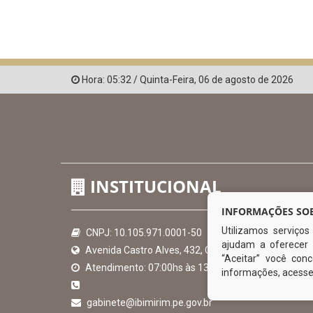
Hora:
05:32
/
Quinta-Feira
,
06 de agosto de 2026
INSTITUCIONAL
INFORMAÇÕES SOB
Utilizamos serviço
CNPJ: 10.105.971.0001-50
ajudam a oferecer 
Avenida Castro Alves, 432, Centro - CEP: 56-580-00
“Aceitar” você co
Atendimento: 07:00hs às 13:00hs
informações, acess
gabinete@ibimirim.pe.gov.br