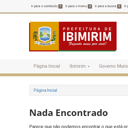
Ir para o conteúdo
Ir para o menu
Ir para a busca
Ir
1
2
3
Página Inicial
Ibimirim
Governo Munic
Página Inicial
Nada Encontrado
Parece que não podemos encontrar o que está pro