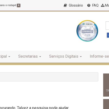
Glossário
FAQ
Ma
 para o rodapé
4
ipal
Secretarias
Serviços Digitais
Informe-se
T
curando. Talvez a pesquisa pode ajudar.