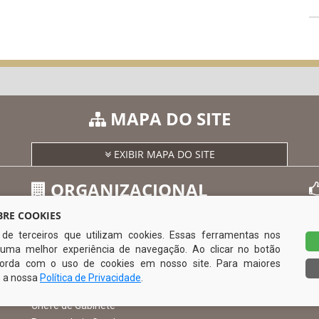
MAPA DO SITE
EXIBIR MAPA DO SITE
ORGANIZACIONAL
RE COOKIES
s de terceiros que utilizam cookies. Essas ferramentas nos
O Prefeito
uma melhor experiência de navegação. Ao clicar no botão
Vice Prefeito
0
ncorda com o uso de cookies em nosso site. Para maiores
Ouvidoria Municipal
e a nossa
Política de Privacidade
.
Serviço de Informação ao Cidadão – SIC
Chefe de Gabinete