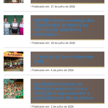
Publicado em: 21 de julho de 2026
IBIPREV realiza entrega dos
Certificados de Honra ao
Mérito aos servidores
municipais
Publicado em: 20 de julho de 2026
2ª edição do Corre Ibimirim
2026
Publicado em: 6 de julho de 2026
Quadrilhas Juninas de
Ibimirim mantêm viva a
tradição e representam o
munícipio em Pernambuco
Publicado em: 2 de julho de 2026