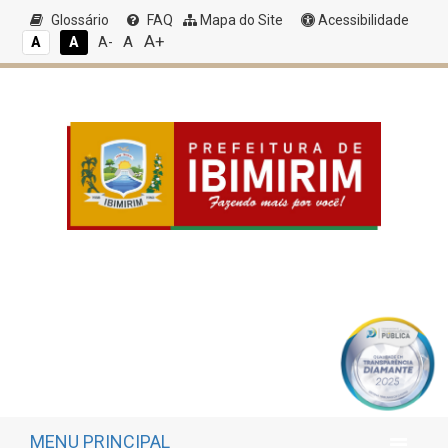
Glossário
FAQ
Mapa do Site
Acessibilidade
A+
A
A
A
A-
MENU PRINCIPAL