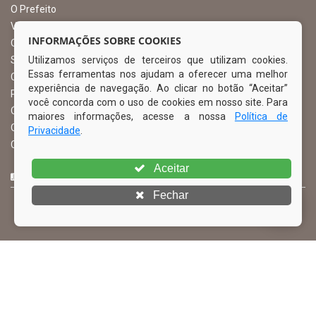
O Prefeito
Vice Prefeito
INFORMAÇÕES SOBRE COOKIES
Ouvidoria Municipal
Utilizamos serviços de terceiros que utilizam cookies.
Serviço de Informação ao Cidadão – SIC
Essas ferramentas nos ajudam a oferecer uma melhor
Chefe de Gabinete
experiência de navegação. Ao clicar no botão “Aceitar”
Procuradoria Geral
você concorda com o uso de cookies em nosso site. Para
Órgão de Controle Interno
maiores informações, acesse a nossa
Política de
Organograma
Privacidade
.
Comissão Permanente de Licitação – CPL
Aceitar
CURTA NOSSA FAN PAGE
Fechar