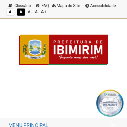
Glossário
FAQ
Mapa do Site
Acessibilidade
A+
A
A
A
A-
MENU PRINCIPAL