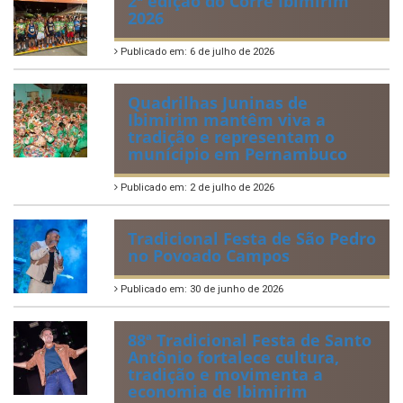
IBIPREV realiza entrega dos
Certificados de Honra ao
Mérito aos servidores
municipais
Publicado em: 20 de julho de 2026
2ª edição do Corre Ibimirim
2026
Publicado em: 6 de julho de 2026
Quadrilhas Juninas de
Ibimirim mantêm viva a
tradição e representam o
munícipio em Pernambuco
Publicado em: 2 de julho de 2026