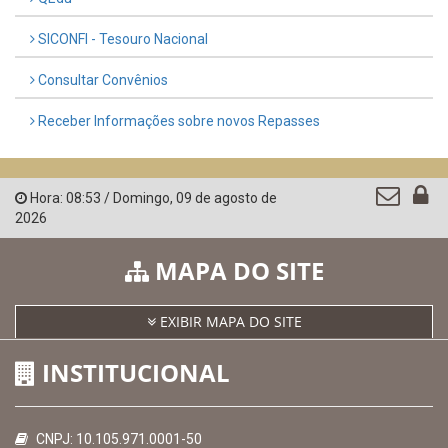
AMUPE
Governo de Pernambuco
Controladoria-Geral da União
Confederação Nacional de Municípios - CNM
QEdu
SICONFI - Tesouro Nacional
Consultar Convênios
Receber Informações sobre novos Repasses
Hora:
08:53
/
Domingo
,
09 de agosto de
2026