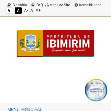
Glossário
FAQ
Mapa do Site
Acessibilidade
A+
A
A
A
A-
MENU PRINCIPAL