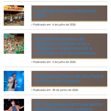
Publicado em: 21 de julho de 2026
IBIPREV realiza entrega dos
Certificados de Honra ao
Mérito aos servidores
municipais
Publicado em: 20 de julho de 2026
2ª edição do Corre Ibimirim
2026
Publicado em: 6 de julho de 2026
Quadrilhas Juninas de
Ibimirim mantêm viva a
tradição e representam o
munícipio em Pernambuco
Publicado em: 2 de julho de 2026