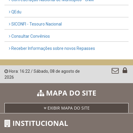
LINKS ÚTEIS
AMUPE
Governo de Pernambuco
Controladoria-Geral da União
Confederação Nacional de Municípios - CNM
QEdu
SICONFI - Tesouro Nacional
Consultar Convênios
Receber Informações sobre novos Repasses
Hora:
16:22
/
Sábado
,
08 de agosto de