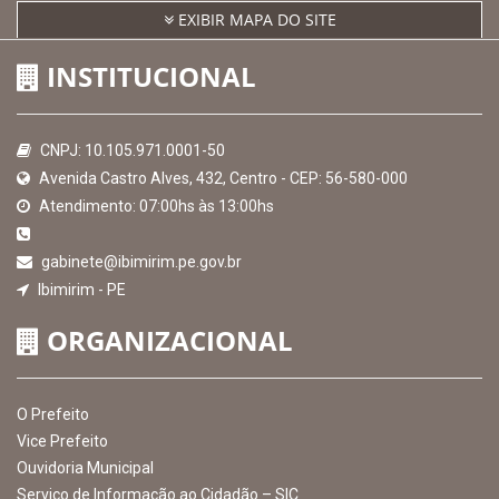
Receber Informações sobre novos Repasses
Hora:
14:30
/
Sábado
,
08 de agosto de
2026
MAPA DO SITE
EXIBIR MAPA DO SITE
INSTITUCIONAL
CNPJ: 10.105.971.0001-50
Avenida Castro Alves, 432, Centro - CEP: 56-580-000
Atendimento: 07:00hs às 13:00hs
gabinete@ibimirim.pe.gov.br