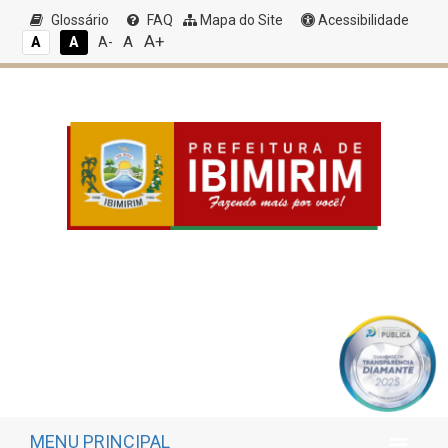
Glossário
FAQ
Mapa do Site
Acessibilidade
A+
A
A
A
A-
MENU PRINCIPAL