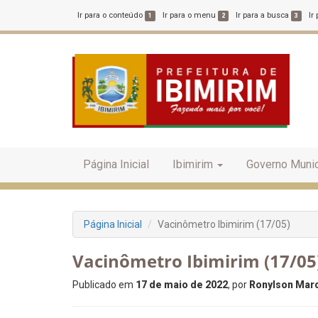
Ir para o conteúdo
Ir para o menu
Ir para a busca
Ir
1
2
3
Página Inicial
Ibimirim
Governo Munic
Página Inicial
Vacinômetro Ibimirim (17/05)
Vacinômetro Ibimirim (17/05
Publicado em
17 de maio de 2022
, por
Ronylson Marc