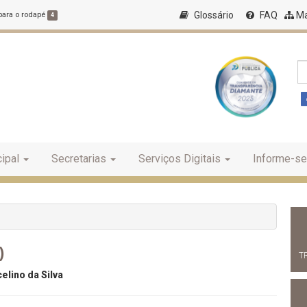
Glossário
FAQ
Ma
 para o rodapé
4
ipal
Secretarias
Serviços Digitais
Informe-se
)
T
elino da Silva