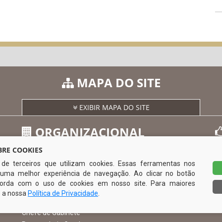
MAPA DO SITE
EXIBIR MAPA DO SITE
ORGANIZACIONAL
RE COOKIES
s de terceiros que utilizam cookies. Essas ferramentas nos
O Prefeito
uma melhor experiência de navegação. Ao clicar no botão
Vice Prefeito
0
ncorda com o uso de cookies em nosso site. Para maiores
Ouvidoria Municipal
e a nossa
Política de Privacidade
.
Serviço de Informação ao Cidadão – SIC
Chefe de Gabinete