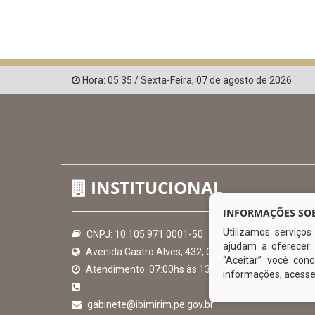
Hora:
05:35
/
Sexta-Feira
,
07 de agosto de 2026
INSTITUCIONAL
INFORMAÇÕES SOB
Utilizamos serviço
CNPJ: 10.105.971.0001-50
ajudam a oferecer 
Avenida Castro Alves, 432, Centro - CEP: 56-580-00
“Aceitar” você co
Atendimento: 07:00hs às 13:00hs
informações, acess
gabinete@ibimirim.pe.gov.br