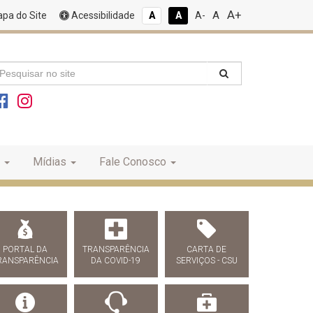
A+
A
pa do Site
Acessibilidade
A
A
A-
Mídias
Fale Conosco
PORTAL DA
TRANSPARÊNCIA
CARTA DE
RANSPARÊNCIA
DA COVID-19
SERVIÇOS - CSU