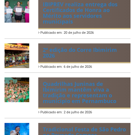
IBIPREV realiza entrega dos
Certificados de Honra ao
Mérito aos servidores
municipais
Publicado em: 20 de julho de 2026
2ª edição do Corre Ibimirim
2026
Publicado em: 6 de julho de 2026
Quadrilhas Juninas de
Ibimirim mantêm viva a
tradição e representam o
munícipio em Pernambuco
Publicado em: 2 de julho de 2026
Tradicional Festa de São Pedro
no Povoado Campos