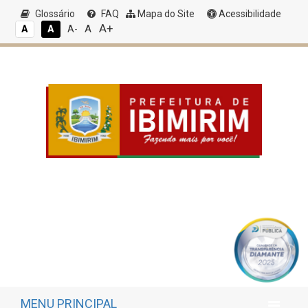
Glossário
FAQ
Mapa do Site
Acessibilidade
A+
A
A
A
A-
MENU PRINCIPAL