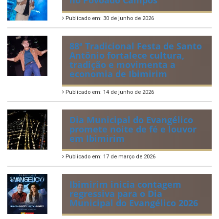
Publicado em: 30 de junho de 2026
88ª Tradicional Festa de Santo
Antônio fortalece cultura,
tradição e movimenta a
economia de Ibimirim
Publicado em: 14 de junho de 2026
Dia Municipal do Evangélico
promete noite de fé e louvor
em Ibimirim
Publicado em: 17 de março de 2026
Ibimirim inicia contagem
regressiva para o Dia
Municipal do Evangélico 2026