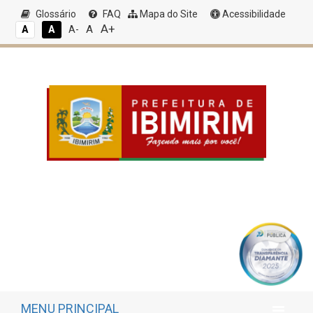
Glossário
FAQ
Mapa do Site
Acessibilidade
A+
A
A
A
A-
MENU PRINCIPAL