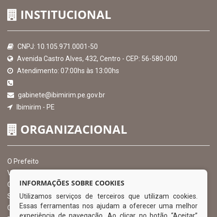
INSTITUCIONAL
CNPJ: 10.105.971.0001-50
Avenida Castro Alves, 432, Centro - CEP: 56-580-000
Atendimento: 07:00hs às 13:00hs
gabinete@ibimirim.pe.gov.br
Ibimirim - PE
ORGANIZACIONAL
O Prefeito
Vice Prefeito
INFORMAÇÕES SOBRE COOKIES
Ouvidoria Municipal
Utilizamos serviços de terceiros que utilizam cookies.
Serviço de Informação ao Cidadão – SIC
Essas ferramentas nos ajudam a oferecer uma melhor
Chefe de Gabinete
experiência de navegação. Ao clicar no botão “Aceitar”