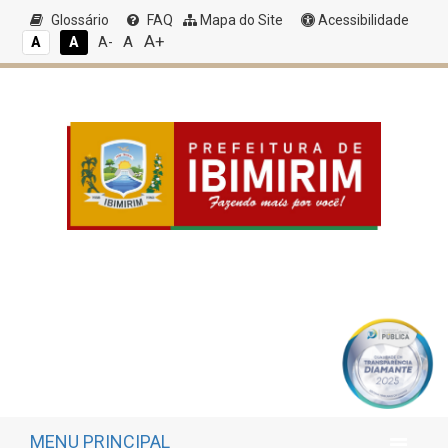
Glossário
FAQ
Mapa do Site
Acessibilidade
A+
A
A
A
A-
MENU PRINCIPAL