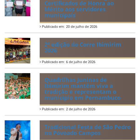
Certificados de Honra ao
Mérito aos servidores
municipais
Publicado em: 20 de julho de 2026
2ª edição do Corre Ibimirim
2026
Publicado em: 6 de julho de 2026
Quadrilhas Juninas de
Ibimirim mantêm viva a
tradição e representam o
munícipio em Pernambuco
Publicado em: 2 de julho de 2026
Tradicional Festa de São Pedro
no Povoado Campos