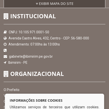
EXIBIR MAPA DO SITE
INSTITUCIONAL
CNPJ: 10.105.971.0001-50
Avenida Castro Alves, 432, Centro - CEP: 56-580-000
Atendimento: 07:00hs às 13:00hs
gabinete@ibimirim.pe.gov.br
Ibimirim - PE
ORGANIZACIONAL
O Prefeito
Vice Prefeito
INFORMAÇÕES SOBRE COOKIES
Ouvidoria Municipal
Utilizamos serviços de terceiros que utilizam cookies.
Serviço de Informação ao Cidadão – SIC