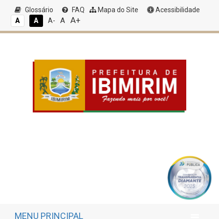
Glossário
FAQ
Mapa do Site
Acessibilidade
A+
A
A
A
A-
MENU PRINCIPAL