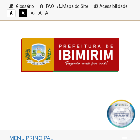
Glossário
FAQ
Mapa do Site
Acessibilidade
A+
A
A
A
A-
MENU PRINCIPAL