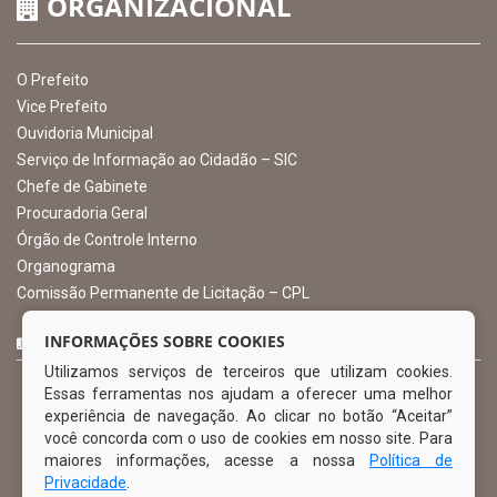
CNPJ: 10.105.971.0001-50
Avenida Castro Alves, 432, Centro - CEP: 56-580-000
Atendimento: 07:00hs às 13:00hs
gabinete@ibimirim.pe.gov.br
Ibimirim - PE
ORGANIZACIONAL
O Prefeito
Vice Prefeito
INFORMAÇÕES SOBRE COOKIES
Ouvidoria Municipal
Utilizamos serviços de terceiros que utilizam cookies.
Serviço de Informação ao Cidadão – SIC
Essas ferramentas nos ajudam a oferecer uma melhor
Chefe de Gabinete
experiência de navegação. Ao clicar no botão “Aceitar”
Procuradoria Geral
você concorda com o uso de cookies em nosso site. Para
Órgão de Controle Interno
maiores informações, acesse a nossa
Política de
Organograma
Privacidade
.