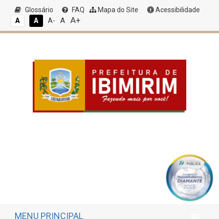
Glossário
FAQ
Mapa do Site
Acessibilidade
A+
A
A
A
A-
MENU PRINCIPAL