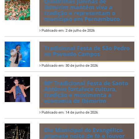
Quadrilhas Juninas de
Ibimirim mantêm viva a
tradição e representam o
munícipio em Pernambuco
Publicado em: 2 de julho de 2026
Tradicional Festa de São Pedro
no Povoado Campos
Publicado em: 30 de junho de 2026
88ª Tradicional Festa de Santo
Antônio fortalece cultura,
tradição e movimenta a
economia de Ibimirim
Publicado em: 14 de junho de 2026
Dia Municipal do Evangélico
promete noite de fé e louvor