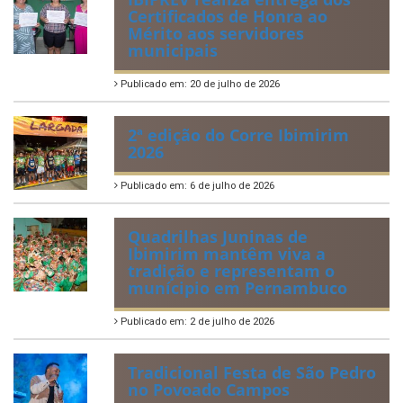
Certificados de Honra ao
Mérito aos servidores
municipais
Publicado em: 20 de julho de 2026
2ª edição do Corre Ibimirim
2026
Publicado em: 6 de julho de 2026
Quadrilhas Juninas de
Ibimirim mantêm viva a
tradição e representam o
munícipio em Pernambuco
Publicado em: 2 de julho de 2026
Tradicional Festa de São Pedro
no Povoado Campos