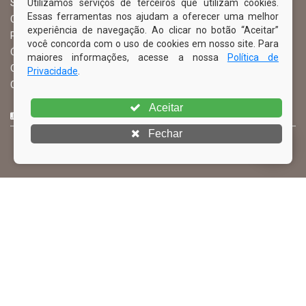
Utilizamos serviços de terceiros que utilizam cookies.
Serviço de Informação ao Cidadão – SIC
Essas ferramentas nos ajudam a oferecer uma melhor
Chefe de Gabinete
experiência de navegação. Ao clicar no botão “Aceitar”
Procuradoria Geral
você concorda com o uso de cookies em nosso site. Para
Órgão de Controle Interno
maiores informações, acesse a nossa
Política de
Organograma
Privacidade
.
Comissão Permanente de Licitação – CPL
Aceitar
CURTA NOSSA FAN PAGE
Fechar
© Copyright 2026 Prefeitura Municipal de Ibimirim | Todos os
direitos reservados