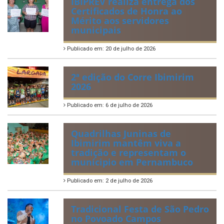
IBIPREV realiza entrega dos
Certificados de Honra ao
Mérito aos servidores
municipais
Publicado em: 20 de julho de 2026
2ª edição do Corre Ibimirim
2026
Publicado em: 6 de julho de 2026
Quadrilhas Juninas de
Ibimirim mantêm viva a
tradição e representam o
munícipio em Pernambuco
Publicado em: 2 de julho de 2026
Tradicional Festa de São Pedro
no Povoado Campos