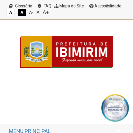
Glossário
FAQ
Mapa do Site
Acessibilidade
A+
A
A
A
A-
MENU PRINCIPAL