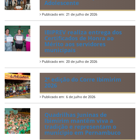
Perguntas Frequentemente Questionadas
ÚLTIMAS NOTÍCIAS
VIII Conferência Municipal dos
Direitos da Criança e do
Adolescente
Publicado em: 21 de julho de 2026
IBIPREV realiza entrega dos
Certificados de Honra ao
Mérito aos servidores
municipais
Publicado em: 20 de julho de 2026
2ª edição do Corre Ibimirim