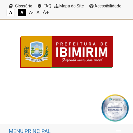
Glossário
FAQ
Mapa do Site
Acessibilidade
A+
A
A
A
A-
MENU PRINCIPAL