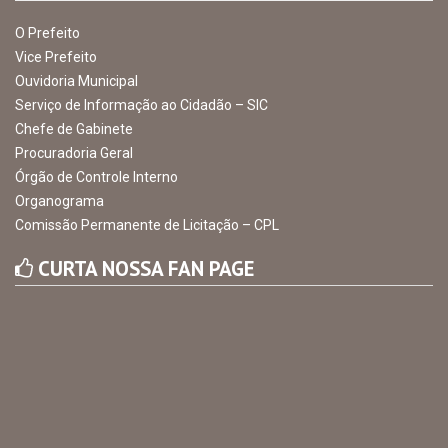
Avenida Castro Alves, 432, Centro - CEP: 56-580-000
Atendimento: 07:00hs às 13:00hs
gabinete@ibimirim.pe.gov.br
Ibimirim - PE
ORGANIZACIONAL
O Prefeito
Vice Prefeito
Ouvidoria Municipal
Serviço de Informação ao Cidadão – SIC
Chefe de Gabinete
Procuradoria Geral
Órgão de Controle Interno
Organograma
Comissão Permanente de Licitação – CPL