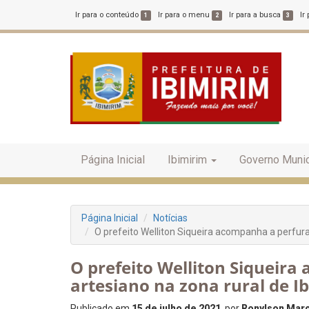
Ir para o conteúdo
Ir para o menu
Ir para a busca
Ir
1
2
3
Página Inicial
Ibimirim
Governo Munic
Página Inicial
Notícias
O prefeito Welliton Siqueira acompanha a perfura
O prefeito Welliton Siqueir
artesiano na zona rural de I
Publicado em
15 de julho de 2021
, por
Ronylson Marce