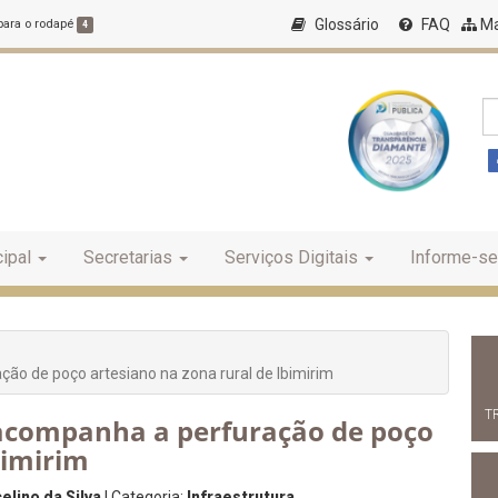
Glossário
FAQ
Ma
 para o rodapé
4
ipal
Secretarias
Serviços Digitais
Informe-se
ção de poço artesiano na zona rural de Ibimirim
T
a acompanha a perfuração de poço
bimirim
lino da Silva
| Categoria:
Infraestrutura