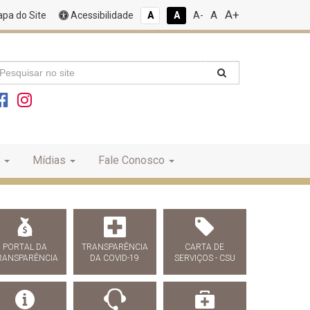
A+
A
pa do Site
Acessibilidade
A
A
A-
Mídias
Fale Conosco
PORTAL DA
TRANSPARÊNCIA
CARTA DE
RANSPARÊNCIA
DA COVID-19
SERVIÇOS - CSU