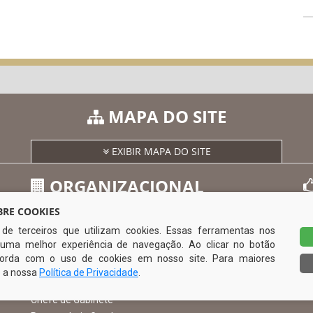
MAPA DO SITE
EXIBIR MAPA DO SITE
ORGANIZACIONAL
RE COOKIES
s de terceiros que utilizam cookies. Essas ferramentas nos
O Prefeito
uma melhor experiência de navegação. Ao clicar no botão
Vice Prefeito
0
ncorda com o uso de cookies em nosso site. Para maiores
Ouvidoria Municipal
e a nossa
Política de Privacidade
.
Serviço de Informação ao Cidadão – SIC
Chefe de Gabinete