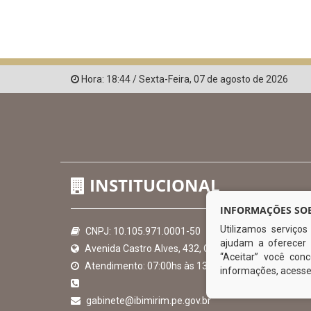
Hora:
18:44
/
Sexta-Feira
,
07 de agosto de 2026
INSTITUCIONAL
INFORMAÇÕES SOB
Utilizamos serviço
CNPJ: 10.105.971.0001-50
ajudam a oferecer 
Avenida Castro Alves, 432, Centro - CEP: 56-580-00
“Aceitar” você co
Atendimento: 07:00hs às 13:00hs
informações, acess
gabinete@ibimirim.pe.gov.br