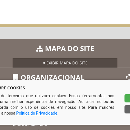
MAPA DO SITE
EXIBIR MAPA DO SITE
ORGANIZACIONAL
RE COOKIES
s de terceiros que utilizam cookies. Essas ferramentas nos
O Prefeito
uma melhor experiência de navegação. Ao clicar no botão
Vice Prefeito
0
ncorda com o uso de cookies em nosso site. Para maiores
Ouvidoria Municipal
e a nossa
Política de Privacidade
.
Serviço de Informação ao Cidadão – SIC
Chefe de Gabinete