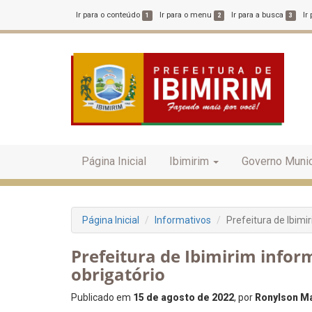
Ir para o conteúdo
Ir para o menu
Ir para a busca
Ir
1
2
3
Página Inicial
Ibimirim
Governo Munic
Página Inicial
Informativos
Prefeitura de Ibimi
Prefeitura de Ibimirim infor
obrigatório
Publicado em
15 de agosto de 2022
, por
Ronylson Ma