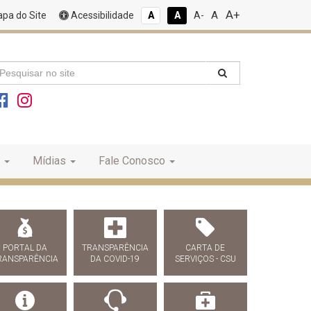
A+
A
pa do Site
Acessibilidade
A
A
A-
Mídias
Fale Conosco
PORTAL DA
TRANSPARÊNCIA
CARTA DE
RANSPARÊNCIA
DA COVID-19
SERVIÇOS - CSU