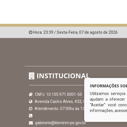
Hora:
23:39
/
Sexta-Feira
,
07 de agosto de 2026
INSTITUCIONAL
INFORMAÇÕES SOB
Utilizamos serviço
CNPJ: 10.105.971.0001-50
ajudam a oferecer 
Avenida Castro Alves, 432, Centro - CEP: 56-580-00
“Aceitar” você co
Atendimento: 07:00hs às 13:00hs
informações, acess
gabinete@ibimirim.pe.gov.br