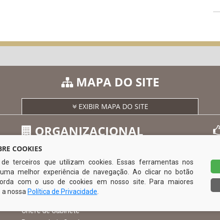
MAPA DO SITE
EXIBIR MAPA DO SITE
ORGANIZACIONAL
RE COOKIES
s de terceiros que utilizam cookies. Essas ferramentas nos
O Prefeito
uma melhor experiência de navegação. Ao clicar no botão
Vice Prefeito
0
ncorda com o uso de cookies em nosso site. Para maiores
Ouvidoria Municipal
e a nossa
Política de Privacidade
.
Serviço de Informação ao Cidadão – SIC
Chefe de Gabinete