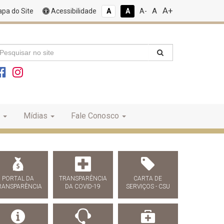
A+
A
pa do Site
Acessibilidade
A
A
A-
Mídias
Fale Conosco
PORTAL DA
TRANSPARÊNCIA
CARTA DE
RANSPARÊNCIA
DA COVID-19
SERVIÇOS - CSU