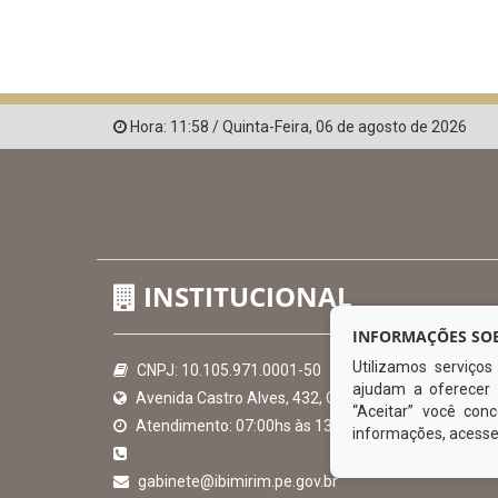
Hora:
11:58
/
Quinta-Feira
,
06 de agosto de 2026
INSTITUCIONAL
INFORMAÇÕES SOB
Utilizamos serviço
CNPJ: 10.105.971.0001-50
ajudam a oferecer 
Avenida Castro Alves, 432, Centro - CEP: 56-580-00
“Aceitar” você co
Atendimento: 07:00hs às 13:00hs
informações, acess
gabinete@ibimirim.pe.gov.br