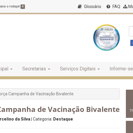
Glossário
FAQ
Ma
 para o rodapé
4
ipal
Secretarias
Serviços Digitais
Informe-se
força Campanha de Vacinação Bivalente
 Campanha de Vacinação Bivalente
T
celino da Silva
| Categoria:
Destaque