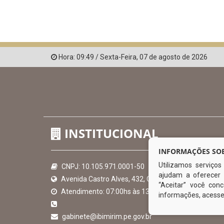
Hora:
09:49
/
Sexta-Feira
,
07 de agosto de 2026
INSTITUCIONAL
INFORMAÇÕES SOB
Utilizamos serviço
CNPJ: 10.105.971.0001-50
ajudam a oferecer 
Avenida Castro Alves, 432, Centro - CEP: 56-580-00
“Aceitar” você co
Atendimento: 07:00hs às 13:00hs
informações, acess
gabinete@ibimirim.pe.gov.br