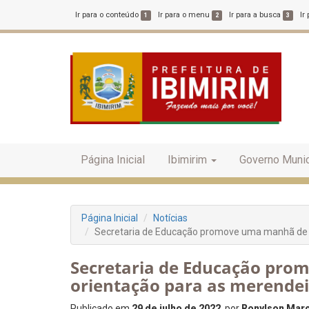
Ir para o conteúdo
Ir para o menu
Ir para a busca
Ir
1
2
3
Página Inicial
Ibimirim
Governo Munic
Página Inicial
Notícias
Secretaria de Educação promove uma manhã de e
Secretaria de Educação pro
orientação para as merendei
Publicado em
29 de julho de 2022
, por
Ronylson Marce