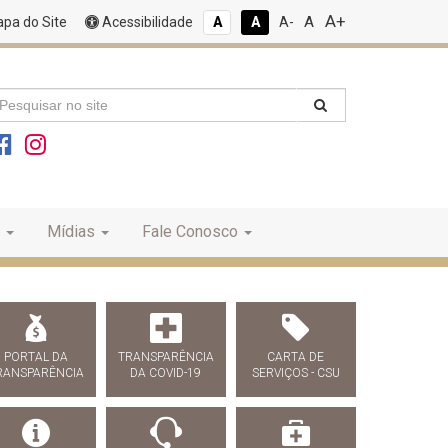
A+
A
pa do Site
Acessibilidade
A
A
A-
Mídias
Fale Conosco
PORTAL DA
TRANSPARÊNCIA
CARTA DE
RANSPARÊNCIA
DA COVID-19
SERVIÇOS - CSU