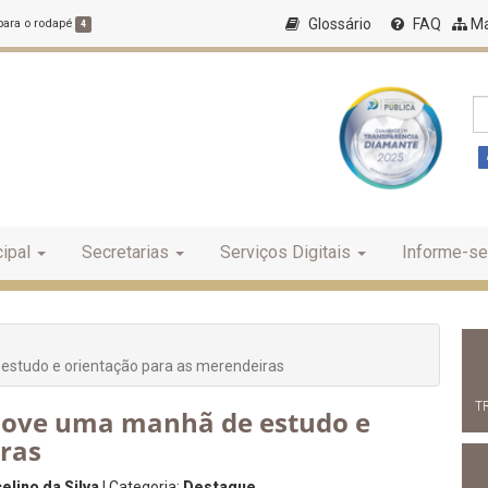
Glossário
FAQ
Ma
 para o rodapé
4
ipal
Secretarias
Serviços Digitais
Informe-se
studo e orientação para as merendeiras
T
move uma manhã de estudo e
ras
lino da Silva
| Categoria:
Destaque