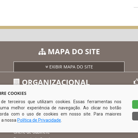
MAPA DO SITE
EXIBIR MAPA DO SITE
ORGANIZACIONAL
RE COOKIES
s de terceiros que utilizam cookies. Essas ferramentas nos
O Prefeito
uma melhor experiência de navegação. Ao clicar no botão
Vice Prefeito
0
ncorda com o uso de cookies em nosso site. Para maiores
Ouvidoria Municipal
e a nossa
Política de Privacidade
.
Serviço de Informação ao Cidadão – SIC
Chefe de Gabinete