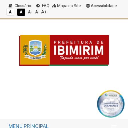
Glossário
FAQ
Mapa do Site
Acessibilidade
A+
A
A
A
A-
MENU PRINCIPAL