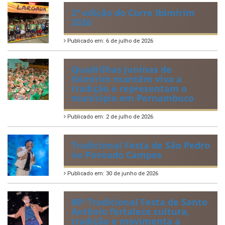
Publicado em: 21 de julho de 2026
IBIPREV realiza entrega dos
Certificados de Honra ao
Mérito aos servidores
municipais
Publicado em: 20 de julho de 2026
2ª edição do Corre Ibimirim
2026
Publicado em: 6 de julho de 2026
Quadrilhas Juninas de
Ibimirim mantêm viva a
tradição e representam o
munícipio em Pernambuco
Publicado em: 2 de julho de 2026