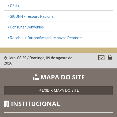
LINKS ÚTEIS
AMUPE
Governo de Pernambuco
Controladoria-Geral da União
Confederação Nacional de Municípios - CNM
QEdu
SICONFI - Tesouro Nacional
Consultar Convênios
Receber Informações sobre novos Repasses
Hora:
08:29
/
Domingo
,
09 de agosto de
2026