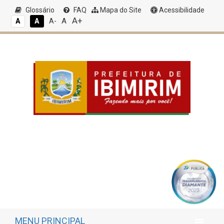
Glossário
FAQ
Mapa do Site
Acessibilidade
A+
A
A
A
A-
MENU PRINCIPAL