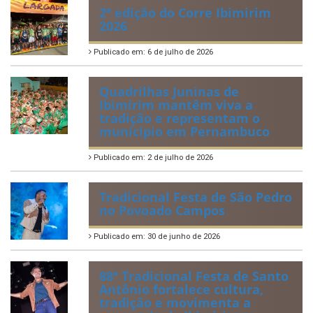
Publicado em: 21 de julho de 2026
IBIPREV realiza entrega dos
Certificados de Honra ao
Mérito aos servidores
municipais
Publicado em: 20 de julho de 2026
2ª edição do Corre Ibimirim
2026
Publicado em: 6 de julho de 2026
Quadrilhas Juninas de
Ibimirim mantêm viva a
tradição e representam o
munícipio em Pernambuco
Publicado em: 2 de julho de 2026