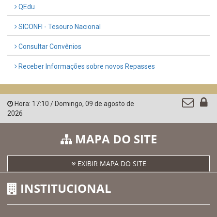
AMUPE
Governo de Pernambuco
Controladoria-Geral da União
Confederação Nacional de Municípios - CNM
QEdu
SICONFI - Tesouro Nacional
Consultar Convênios
Receber Informações sobre novos Repasses
Hora:
17:10
/
Domingo
,
09 de agosto de
2026