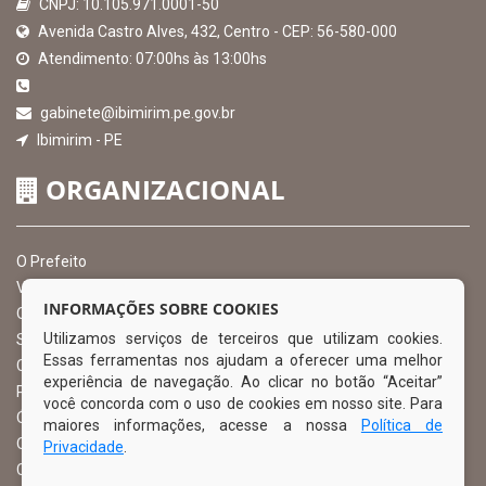
CNPJ: 10.105.971.0001-50
Avenida Castro Alves, 432, Centro - CEP: 56-580-000
Atendimento: 07:00hs às 13:00hs
gabinete@ibimirim.pe.gov.br
Ibimirim - PE
ORGANIZACIONAL
O Prefeito
Vice Prefeito
INFORMAÇÕES SOBRE COOKIES
Ouvidoria Municipal
Utilizamos serviços de terceiros que utilizam cookies.
Serviço de Informação ao Cidadão – SIC
Essas ferramentas nos ajudam a oferecer uma melhor
Chefe de Gabinete
experiência de navegação. Ao clicar no botão “Aceitar”
Procuradoria Geral
você concorda com o uso de cookies em nosso site. Para
Órgão de Controle Interno
maiores informações, acesse a nossa
Política de
Organograma
Privacidade
.
Comissão Permanente de Licitação – CPL