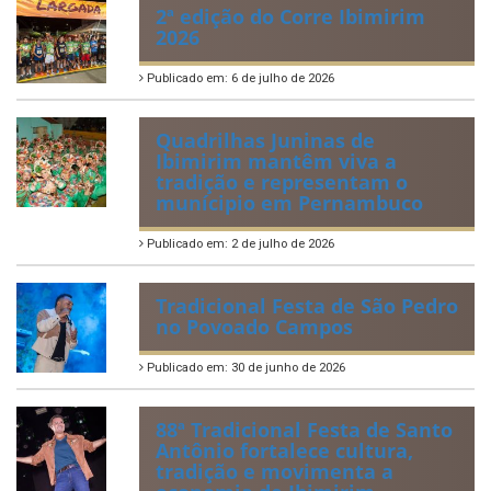
2ª edição do Corre Ibimirim
2026
Publicado em: 6 de julho de 2026
Quadrilhas Juninas de
Ibimirim mantêm viva a
tradição e representam o
munícipio em Pernambuco
Publicado em: 2 de julho de 2026
Tradicional Festa de São Pedro
no Povoado Campos
Publicado em: 30 de junho de 2026
88ª Tradicional Festa de Santo
Antônio fortalece cultura,
tradição e movimenta a