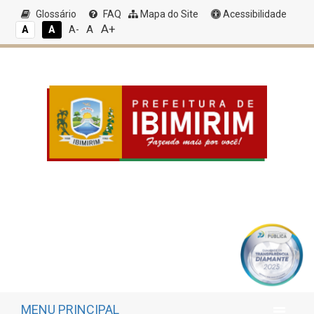
Glossário
FAQ
Mapa do Site
Acessibilidade
A+
A
A
A
A-
MENU PRINCIPAL