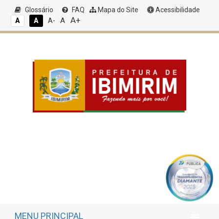
Glossário
FAQ
Mapa do Site
Acessibilidade
A+
A
A
A
A-
MENU PRINCIPAL