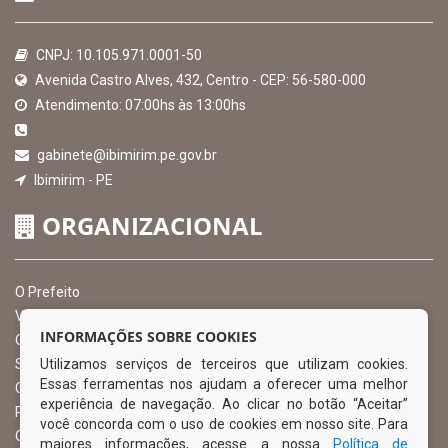
CNPJ: 10.105.971.0001-50
Avenida Castro Alves, 432, Centro - CEP: 56-580-000
Atendimento: 07:00hs às 13:00hs
gabinete@ibimirim.pe.gov.br
Ibimirim - PE
ORGANIZACIONAL
O Prefeito
Vice Prefeito
INFORMAÇÕES SOBRE COOKIES
Ouvidoria Municipal
Utilizamos serviços de terceiros que utilizam cookies.
Serviço de Informação ao Cidadão – SIC
Essas ferramentas nos ajudam a oferecer uma melhor
Chefe de Gabinete
experiência de navegação. Ao clicar no botão “Aceitar”
Procuradoria Geral
você concorda com o uso de cookies em nosso site. Para
Órgão de Controle Interno
maiores informações, acesse a nossa
Política de