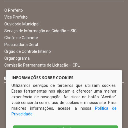
Avenida Castro Alves, 432, Centro - CEP: 56-580-000
Atendimento: 07:00hs às 13:00hs
gabinete@ibimirim.pe.gov.br
Ibimirim - PE
ORGANIZACIONAL
O Prefeito
Vice Prefeito
INFORMAÇÕES SOBRE COOKIES
Ouvidoria Municipal
Utilizamos serviços de terceiros que utilizam cookies.
Serviço de Informação ao Cidadão – SIC
Essas ferramentas nos ajudam a oferecer uma melhor
Chefe de Gabinete
experiência de navegação. Ao clicar no botão “Aceitar”
Procuradoria Geral
você concorda com o uso de cookies em nosso site. Para
Órgão de Controle Interno
maiores informações, acesse a nossa
Política de
Organograma
Privacidade
.
Comissão Permanente de Licitação – CPL