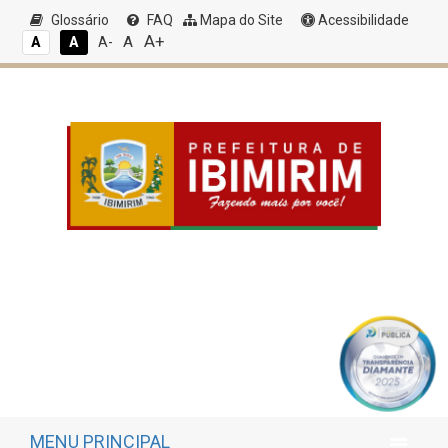
Glossário
FAQ
Mapa do Site
Acessibilidade
A+
A
A
A
A-
MENU PRINCIPAL