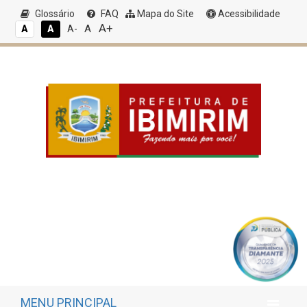
Glossário
FAQ
Mapa do Site
Acessibilidade
A+
A
A
A
A-
MENU PRINCIPAL