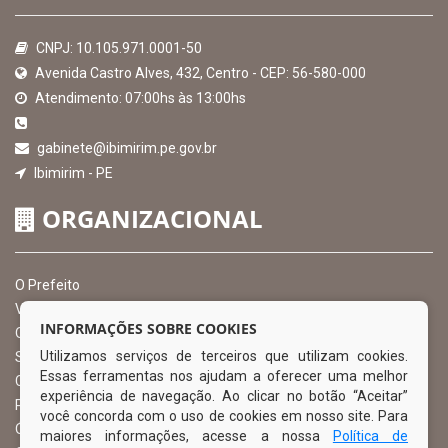
CNPJ: 10.105.971.0001-50
Avenida Castro Alves, 432, Centro - CEP: 56-580-000
Atendimento: 07:00hs às 13:00hs
gabinete@ibimirim.pe.gov.br
Ibimirim - PE
ORGANIZACIONAL
O Prefeito
Vice Prefeito
INFORMAÇÕES SOBRE COOKIES
Ouvidoria Municipal
Utilizamos serviços de terceiros que utilizam cookies.
Serviço de Informação ao Cidadão – SIC
Essas ferramentas nos ajudam a oferecer uma melhor
Chefe de Gabinete
experiência de navegação. Ao clicar no botão “Aceitar”
Procuradoria Geral
você concorda com o uso de cookies em nosso site. Para
Órgão de Controle Interno
maiores informações, acesse a nossa
Política de