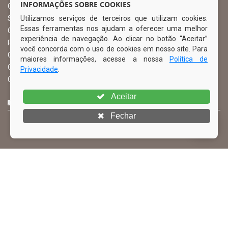
INFORMAÇÕES SOBRE COOKIES
Ouvidoria Municipal
Utilizamos serviços de terceiros que utilizam cookies.
Serviço de Informação ao Cidadão – SIC
Essas ferramentas nos ajudam a oferecer uma melhor
Chefe de Gabinete
experiência de navegação. Ao clicar no botão “Aceitar”
Procuradoria Geral
você concorda com o uso de cookies em nosso site. Para
Órgão de Controle Interno
maiores informações, acesse a nossa
Política de
Organograma
Privacidade
.
Comissão Permanente de Licitação – CPL
Aceitar
CURTA NOSSA FAN PAGE
Fechar
© Copyright 2026 Prefeitura Municipal de Ibimirim | Todos os