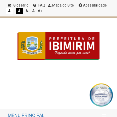
Glossário
FAQ
Mapa do Site
Acessibilidade
A+
A
A
A
A-
MENU PRINCIPAL