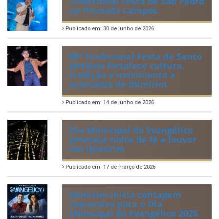
Tradicional Festa de São Pedro
no Povoado Campos
Publicado em: 30 de junho de 2026
88ª Tradicional Festa de Santo
Antônio fortalece cultura,
tradição e movimenta a
economia de Ibimirim
Publicado em: 14 de junho de 2026
Dia Municipal do Evangélico
promete noite de fé e louvor
em Ibimirim
Publicado em: 17 de março de 2026
Ibimirim inicia contagem
regressiva para o Dia
Municipal do Evangélico 2026