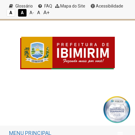
Glossário
FAQ
Mapa do Site
Acessibilidade
A+
A
A
A
A-
MENU PRINCIPAL