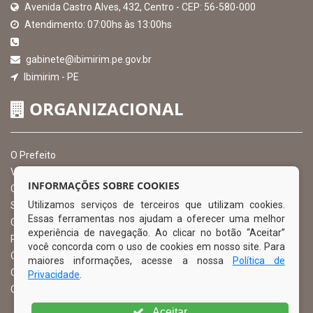
Avenida Castro Alves, 432, Centro - CEP: 56-580-000
Atendimento: 07:00hs às 13:00hs
gabinete@ibimirim.pe.gov.br
Ibimirim - PE
ORGANIZACIONAL
O Prefeito
Vice Prefeito
INFORMAÇÕES SOBRE COOKIES
Ouvidoria Municipal
Utilizamos serviços de terceiros que utilizam cookies.
Serviço de Informação ao Cidadão – SIC
Essas ferramentas nos ajudam a oferecer uma melhor
Chefe de Gabinete
experiência de navegação. Ao clicar no botão “Aceitar”
Procuradoria Geral
você concorda com o uso de cookies em nosso site. Para
Órgão de Controle Interno
maiores informações, acesse a nossa
Política de
Organograma
Privacidade
.
Comissão Permanente de Licitação – CPL
Aceitar