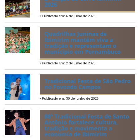
2026
Publicado em: 6 de julho de 2026
Quadrilhas Juninas de
Ibimirim mantêm viva a
tradição e representam o
munícipio em Pernambuco
Publicado em: 2 de julho de 2026
Tradicional Festa de São Pedro
no Povoado Campos
Publicado em: 30 de junho de 2026
88ª Tradicional Festa de Santo
Antônio fortalece cultura,
tradição e movimenta a
economia de Ibimirim