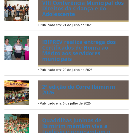
Regulamentação da Lei de Acesso à Informação
Perguntas Frequentemente Questionadas
ÚLTIMAS NOTÍCIAS
VIII Conferência Municipal dos
Direitos da Criança e do
Adolescente
Publicado em: 21 de julho de 2026
IBIPREV realiza entrega dos
Certificados de Honra ao
Mérito aos servidores
municipais
Publicado em: 20 de julho de 2026