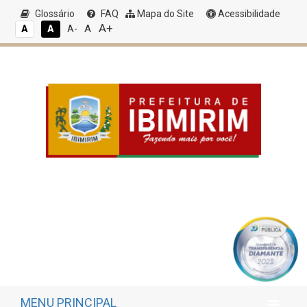
Glossário
FAQ
Mapa do Site
Acessibilidade
A+
A
A
A
A-
MENU PRINCIPAL