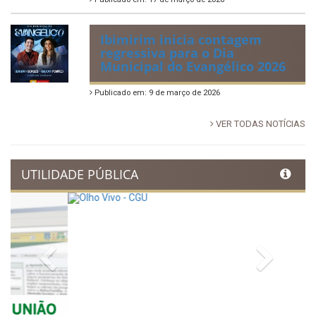
tradição e movimenta a
economia de Ibimirim
Publicado em: 14 de junho de 2026
Dia Municipal do Evangélico
promete noite de fé e louvor
em Ibimirim
Publicado em: 17 de março de 2026
Ibimirim inicia contagem
regressiva para o Dia
Municipal do Evangélico 2026
Publicado em: 9 de março de 2026
VER TODAS NOTÍCIAS
UTILIDADE PÚBLICA