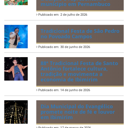
2ª edição do Corre Ibimirim
2026
Publicado em: 6 de julho de 2026
Quadrilhas Juninas de
Ibimirim mantêm viva a
tradição e representam o
munícipio em Pernambuco
Publicado em: 2 de julho de 2026
Tradicional Festa de São Pedro
no Povoado Campos
Publicado em: 30 de junho de 2026
88ª Tradicional Festa de Santo
Antônio fortalece cultura,