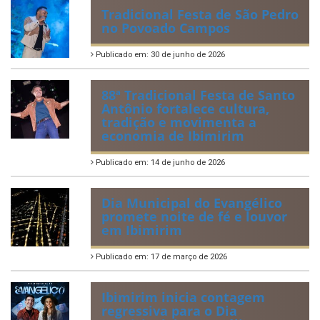
Tradicional Festa de São Pedro
no Povoado Campos
Publicado em: 30 de junho de 2026
88ª Tradicional Festa de Santo
Antônio fortalece cultura,
tradição e movimenta a
economia de Ibimirim
Publicado em: 14 de junho de 2026
Dia Municipal do Evangélico
promete noite de fé e louvor
em Ibimirim
Publicado em: 17 de março de 2026
Ibimirim inicia contagem
regressiva para o Dia