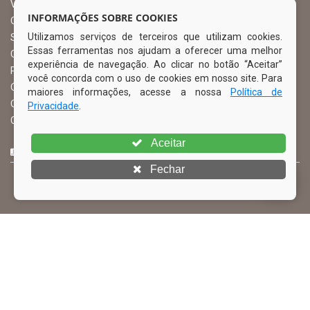
Vice Prefeito
INFORMAÇÕES SOBRE COOKIES
Ouvidoria Municipal
Utilizamos serviços de terceiros que utilizam cookies.
Serviço de Informação ao Cidadão – SIC
Essas ferramentas nos ajudam a oferecer uma melhor
Chefe de Gabinete
experiência de navegação. Ao clicar no botão “Aceitar”
Procuradoria Geral
você concorda com o uso de cookies em nosso site. Para
Órgão de Controle Interno
maiores informações, acesse a nossa
Política de
Organograma
Privacidade
.
Comissão Permanente de Licitação – CPL
Aceitar
CURTA NOSSA FAN PAGE
Fechar