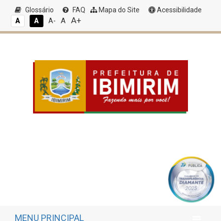
Glossário
FAQ
Mapa do Site
Acessibilidade
A+
A
A
A
A-
MENU PRINCIPAL