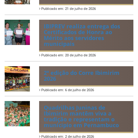
Publicado em: 21 de julho de 2026
IBIPREV realiza entrega dos
Certificados de Honra ao
Mérito aos servidores
municipais
Publicado em: 20 de julho de 2026
2ª edição do Corre Ibimirim
2026
Publicado em: 6 de julho de 2026
Quadrilhas Juninas de
Ibimirim mantêm viva a
tradição e representam o
munícipio em Pernambuco
Publicado em: 2 de julho de 2026