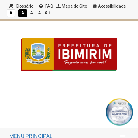
Glossário
FAQ
Mapa do Site
Acessibilidade
A+
A
A
A
A-
MENU PRINCIPAL