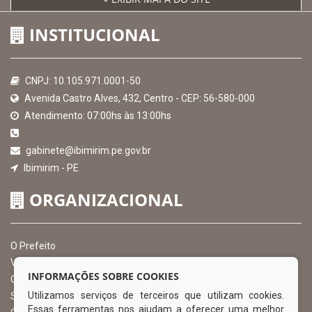
INSTITUCIONAL
CNPJ: 10.105.971.0001-50
Avenida Castro Alves, 432, Centro - CEP: 56-580-000
Atendimento: 07:00hs às 13:00hs
gabinete@ibimirim.pe.gov.br
Ibimirim - PE
ORGANIZACIONAL
O Prefeito
Vice Prefeito
INFORMAÇÕES SOBRE COOKIES
Ouvidoria Municipal
Utilizamos serviços de terceiros que utilizam cookies.
Serviço de Informação ao Cidadão – SIC
Essas ferramentas nos ajudam a oferecer uma melhor