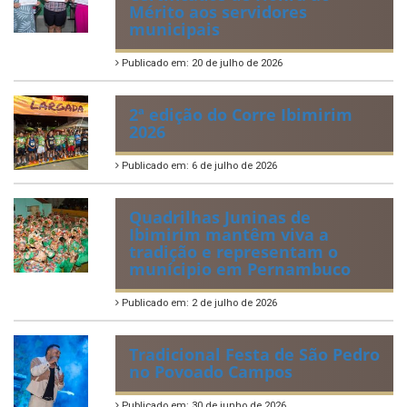
Mérito aos servidores
municipais
Publicado em: 20 de julho de 2026
2ª edição do Corre Ibimirim
2026
Publicado em: 6 de julho de 2026
Quadrilhas Juninas de
Ibimirim mantêm viva a
tradição e representam o
munícipio em Pernambuco
Publicado em: 2 de julho de 2026
Tradicional Festa de São Pedro
no Povoado Campos
Publicado em: 30 de junho de 2026