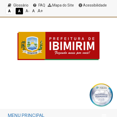
Glossário
FAQ
Mapa do Site
Acessibilidade
A+
A
A
A
A-
MENU PRINCIPAL