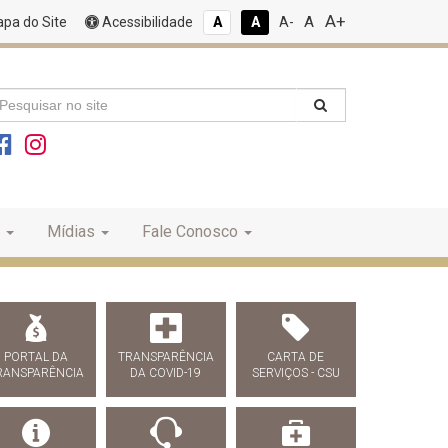
A+
A
pa do Site
Acessibilidade
A
A
A-
Mídias
Fale Conosco
PORTAL DA
TRANSPARÊNCIA
CARTA DE
RANSPARÊNCIA
DA COVID-19
SERVIÇOS - CSU