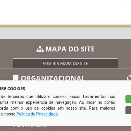
MAPA DO SITE
EXIBIR MAPA DO SITE
ORGANIZACIONAL
RE COOKIES
s de terceiros que utilizam cookies. Essas ferramentas nos
O Prefeito
uma melhor experiência de navegação. Ao clicar no botão
Vice Prefeito
0
ncorda com o uso de cookies em nosso site. Para maiores
Ouvidoria Municipal
e a nossa
Política de Privacidade
.
Serviço de Informação ao Cidadão – SIC
Chefe de Gabinete