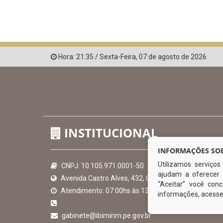
Hora:
21:35
/
Sexta-Feira
,
07 de agosto de 2026
INSTITUCIONAL
INFORMAÇÕES SOB
Utilizamos serviço
CNPJ: 10.105.971.0001-50
ajudam a oferecer 
Avenida Castro Alves, 432, Centro - CEP: 56-580-00
“Aceitar” você co
Atendimento: 07:00hs às 13:00hs
informações, acess
gabinete@ibimirim.pe.gov.br