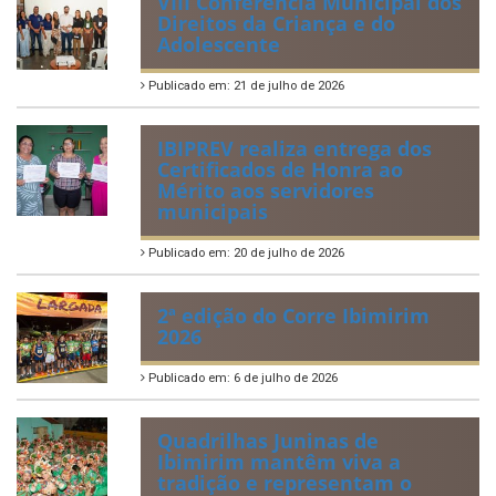
VIII Conferência Municipal dos
Direitos da Criança e do
Adolescente
Publicado em: 21 de julho de 2026
IBIPREV realiza entrega dos
Certificados de Honra ao
Mérito aos servidores
municipais
Publicado em: 20 de julho de 2026
2ª edição do Corre Ibimirim
2026
Publicado em: 6 de julho de 2026
Quadrilhas Juninas de
Ibimirim mantêm viva a
tradição e representam o