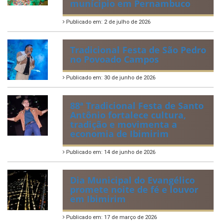
munícipio em Pernambuco
Publicado em: 2 de julho de 2026
Tradicional Festa de São Pedro
no Povoado Campos
Publicado em: 30 de junho de 2026
88ª Tradicional Festa de Santo
Antônio fortalece cultura,
tradição e movimenta a
economia de Ibimirim
Publicado em: 14 de junho de 2026
Dia Municipal do Evangélico
promete noite de fé e louvor
em Ibimirim
Publicado em: 17 de março de 2026