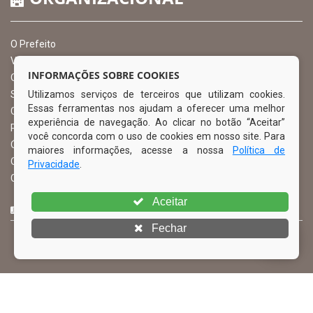
O Prefeito
Vice Prefeito
INFORMAÇÕES SOBRE COOKIES
Ouvidoria Municipal
Utilizamos serviços de terceiros que utilizam cookies.
Serviço de Informação ao Cidadão – SIC
Essas ferramentas nos ajudam a oferecer uma melhor
Chefe de Gabinete
experiência de navegação. Ao clicar no botão “Aceitar”
Procuradoria Geral
você concorda com o uso de cookies em nosso site. Para
Órgão de Controle Interno
maiores informações, acesse a nossa
Política de
Organograma
Privacidade
.
Comissão Permanente de Licitação – CPL
Aceitar
CURTA NOSSA FAN PAGE
Fechar