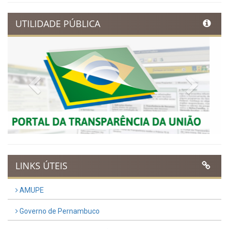
Ibimirim inicia contagem
regressiva para o Dia
Municipal do Evangélico 2026
Publicado em: 9 de março de 2026
VER TODAS NOTÍCIAS
UTILIDADE PÚBLICA
Previous
Next