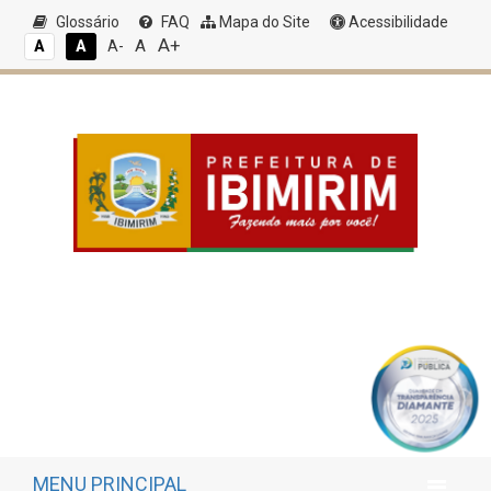
Glossário
FAQ
Mapa do Site
Acessibilidade
A+
A
A
A
A-
MENU PRINCIPAL