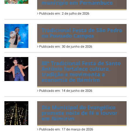
munícipio em Pernambuco
Publicado em: 2 de julho de 2026
Tradicional Festa de São Pedro
no Povoado Campos
Publicado em: 30 de junho de 2026
88ª Tradicional Festa de Santo
Antônio fortalece cultura,
tradição e movimenta a
economia de Ibimirim
Publicado em: 14 de junho de 2026
Dia Municipal do Evangélico
promete noite de fé e louvor
em Ibimirim
Publicado em: 17 de março de 2026