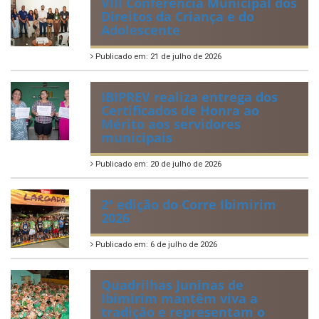
VIII Conferência Municipal dos
Direitos da Criança e do
Adolescente
Publicado em: 21 de julho de 2026
IBIPREV realiza entrega dos
Certificados de Honra ao
Mérito aos servidores
municipais
Publicado em: 20 de julho de 2026
2ª edição do Corre Ibimirim
2026
Publicado em: 6 de julho de 2026
Quadrilhas Juninas de
Ibimirim mantêm viva a
tradição e representam o