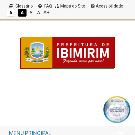
Glossário
FAQ
Mapa do Site
Acessibilidade
A+
A
A
A
A-
MENU PRINCIPAL