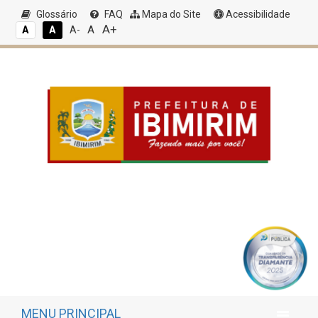
Glossário
FAQ
Mapa do Site
Acessibilidade
A+
A
A
A
A-
MENU PRINCIPAL