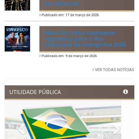
88ª Tradicional Festa de Santo
Antônio fortalece cultura,
tradição e movimenta a
economia de Ibimirim
Publicado em: 14 de junho de 2026
Dia Municipal do Evangélico
promete noite de fé e louvor
em Ibimirim
Publicado em: 17 de março de 2026
Ibimirim inicia contagem
regressiva para o Dia
Municipal do Evangélico 2026
Publicado em: 9 de março de 2026
VER TODAS NOTÍCIAS