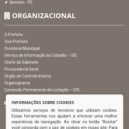
INSTITUCIONAL
CNPJ: 10.105.971.0001-50
Avenida Castro Alves, 432, Centro - CEP: 56-580-000
Atendimento: 07:00hs às 13:00hs
gabinete@ibimirim.pe.gov.br
Ibimirim - PE
ORGANIZACIONAL
O Prefeito
Vice Prefeito
INFORMAÇÕES SOBRE COOKIES
Ouvidoria Municipal
Utilizamos serviços de terceiros que utilizam cookies.
Serviço de Informação ao Cidadão – SIC
Essas ferramentas nos ajudam a oferecer uma melhor
Chefe de Gabinete
experiência de navegação. Ao clicar no botão “Aceitar”
Procuradoria Geral
você concorda com o uso de cookies em nosso site. Para