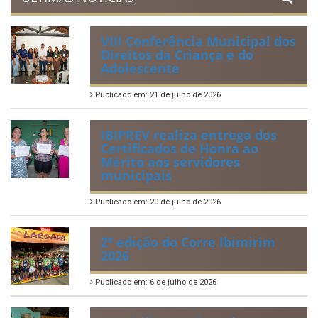
Lei Orgânica Municipal
Regulamentação da Lei de Acesso à Informação
Perguntas Frequentemente Questionadas
ÚLTIMAS NOTÍCIAS
VIII Conferência Municipal dos
Direitos da Criança e do
Adolescente
Publicado em: 21 de julho de 2026
IBIPREV realiza entrega dos
Certificados de Honra ao
Mérito aos servidores
municipais