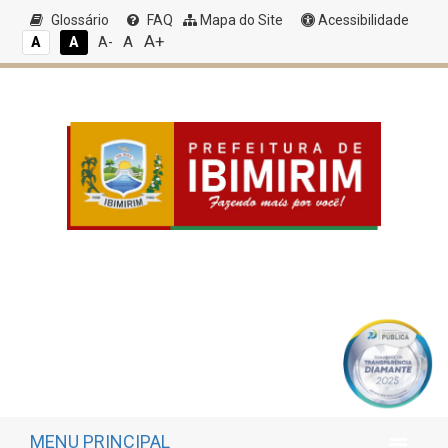
Glossário
FAQ
Mapa do Site
Acessibilidade
A+
A
A
A
A-
MENU PRINCIPAL