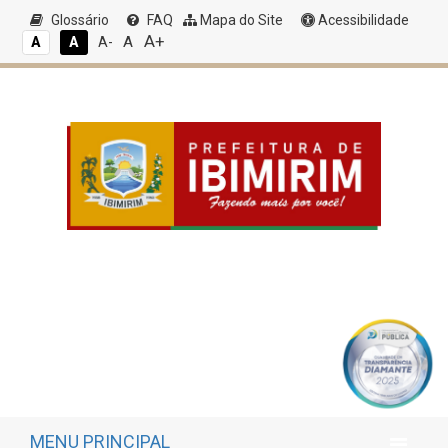
Glossário
FAQ
Mapa do Site
Acessibilidade
A+
A
A
A
A-
MENU PRINCIPAL