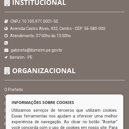
INSTITUCIONAL
CNPJ: 10.105.971.0001-50
Avenida Castro Alves, 432, Centro - CEP: 56-580-000
Atendimento: 07:00hs às 13:00hs
gabinete@ibimirim.pe.gov.br
Ibimirim - PE
ORGANIZACIONAL
O Prefeito
Vice Prefeito
INFORMAÇÕES SOBRE COOKIES
Ouvidoria Municipal
Utilizamos serviços de terceiros que utilizam cookies.
Serviço de Informação ao Cidadão – SIC
Essas ferramentas nos ajudam a oferecer uma melhor
Chefe de Gabinete
experiência de navegação. Ao clicar no botão “Aceitar”
Procuradoria Geral
você concorda com o uso de cookies em nosso site. Para